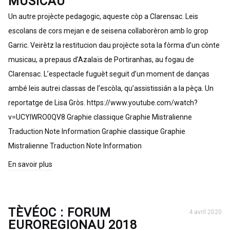
MUSICAU
Un autre projècte pedagogic, aqueste còp a Clarensac. Leis
escolans de cors mejan e de seisena collaborèron amb lo grop
Garric. Veirètz la restitucion dau projècte sota la fòrma d’un cònte
musicau, a prepaus d’Azalaïs de Portiranhas, au fogau de
Clarensac. L’espectacle fuguèt seguit d’un moment de danças
ambé leis autrei classas de l’escòla, qu’assistissián a la pèça. Un
reportatge de Lisa Gròs. https://www.youtube.com/watch?
v=UCYlWRO0QV8 Graphie classique Graphie Mistralienne
Traduction Note Information Graphie classique Graphie
Mistralienne Traduction Note Information
En savoir plus
TÈVÉOC : FORUM
4 avril 2020
EUROREGIONAU 2018