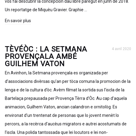
vos fai descubrir la concepcion dau libre paregut en junh de 2018.
Un reportatge de Miquèu Gravier. Graphie …
En savoir plus
TÈVÉÒC : LA SETMANA
4 avril 2020
PROVENÇALA AMBÉ
GUILHEM VATON
En Avinhon, la Setmana provençala es organizada per
d’associacions divèrsas qu’an per tòca comuna la promocion de la
lenga e de la cultura d’òc. Avèm filmat la sortida sus l’iscla de la
Bartelaça prepausada per Provença Tèrra d’Òc. Au cap d’aquela
animacion, Guilhem Vaton, ancian calandron e ornitològ. Es
environat d’un trentenat de personas que lo jovent menèt lo
percors, a la recèrca d’aucèus migrators e autrei acostumats de
l’iscla. Una polida tantossada que lei locutors e lei non-