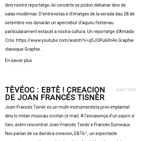
dins nòstre reportatge, lei concèrts se pòdon debanar dins de
salas modèrnas. D’entrevistas e d’imatges de la serada dau 28 de
setembre vos donaràn un apercebut d’aqueu festenau
particularament estacat a nòstra cultura. Un reportatge d’Amada
Cròs. https://www.youtube.com/watch?v=q5JOPu60n4o Graphie
classique Graphie …
En savoir plus
TÈVÉOC : EBTÈ ! CREACION
4 avril 2020
DE JOAN FRANCÉS TISNÈR
Joan-Francés Tisnèr es un multi-instrumentista pron implantat
dins lo mitan musicau occitan (e mai). A l’escasença d’un sejorn a’
Gen, avèm rescontrat Joan-Francés Tisnèr e Francés Dumeaux.
Nos parlan de sa darrièra creacion, EBTè ! , un espectacle