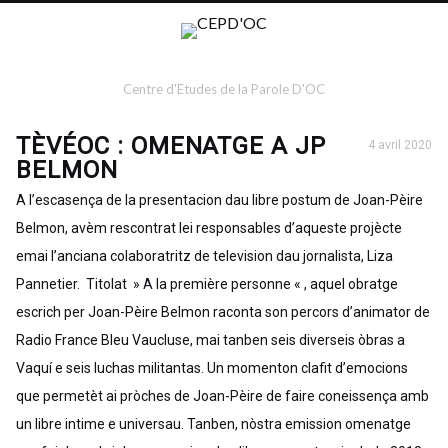
Centre d'Etudes de la Parole D'OC
TÈVÉOC : OMENATGE A JP
4 avril 2020
BELMON
A l’escasença de la presentacion dau libre postum de Joan-Pèire
Belmon, avèm rescontrat lei responsables d’aqueste projècte
emai l’anciana colaboratritz de television dau jornalista, Liza
Pannetier. Titolat » A la première personne « , aquel obratge
escrich per Joan-Pèire Belmon raconta son percors d’animator de
Radio France Bleu Vaucluse, mai tanben seis diverseis òbras a
Vaquí e seis luchas militantas. Un momenton clafit d’emocions
que permetèt ai pròches de Joan-Pèire de faire coneissença amb
un libre intime e universau. Tanben, nòstra emission omenatge