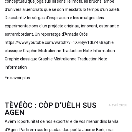
conceptuau que jòga sus lei sòns, lei mòts, lei bruchs, ambé
d’univèrs aluenchats que se son mesclats lo temps d’un balèti.
Descubrètz lei sòrgas d’inspiracion e leis imatges deis
experimentacions d’un projècte originau, innovant, estonant e
estrambordant. Un reportatge d’Amada Cròs
https://www.youtube.com/watch?v=1XHByv1dLY4 Graphie
classique Graphie Mistralienne Traduction Note Information
Graphie classique Graphie Mistralienne Traduction Note
Information
En savoir plus
TÈVÉÒC : CÒP D’UÈLH SUS
4 avril 2020
AGEN
Avèm l’oportunitat de nos exportar e de vos menar dins la vila
d’Agen. Partirèm sus lei piadas dau poèta Jacme Boèr, mai