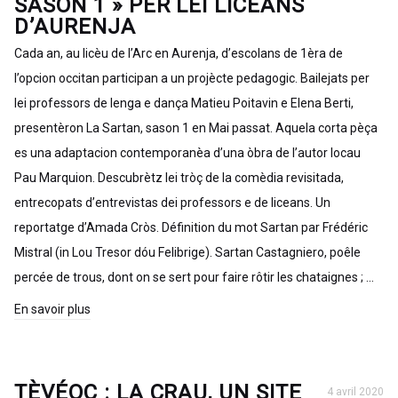
SASON 1 » PER LEI LICEANS
D’AURENJA
Cada an, au licèu de l’Arc en Aurenja, d’escolans de 1èra de
l’opcion occitan participan a un projècte pedagogic. Bailejats per
lei professors de lenga e dança Matieu Poitavin e Elena Berti,
presentèron La Sartan, sason 1 en Mai passat. Aquela corta pèça
es una adaptacion contemporanèa d’una òbra de l’autor locau
Pau Marquion. Descubrètz lei tròç de la comèdia revisitada,
entrecopats d’entrevistas dei professors e de liceans. Un
reportatge d’Amada Cròs. Définition du mot Sartan par Frédéric
Mistral (in Lou Tresor dóu Felibrige). Sartan Castagniero, poêle
percée de trous, dont on se sert pour faire rôtir les chataignes ; …
En savoir plus
TÈVÉOC : LA CRAU, UN SITE
4 avril 2020