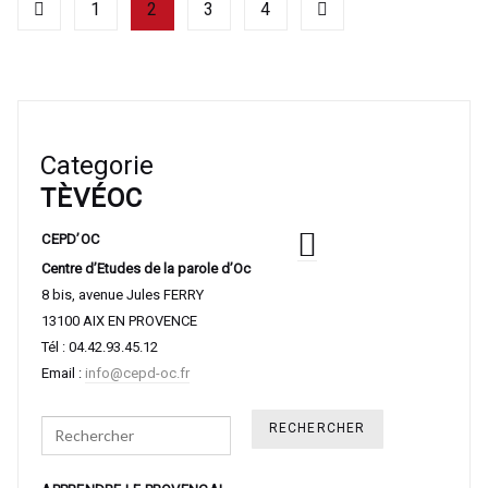
1
2
3
4
Categorie
TÈVÉOC
CEPD’OC
Centre d’Etudes de la parole d’Oc
8 bis, avenue Jules FERRY
13100 AIX EN PROVENCE
Tél : 04.42.93.45.12
Email :
info@cepd-oc.fr
Search