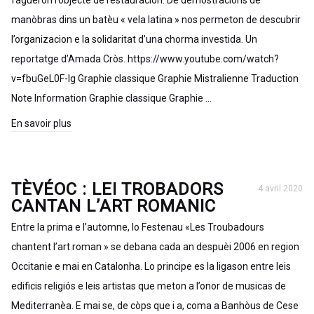
faguèron l’objècte de restauracion. De demostracions de
manòbras dins un batèu « vela latina » nos permeton de descubrir
l’organizacion e la solidaritat d’una chorma investida. Un
reportatge d’Amada Cròs. https://www.youtube.com/watch?
v=fbuGeL0F-Ig Graphie classique Graphie Mistralienne Traduction
Note Information Graphie classique Graphie …
En savoir plus
TÈVÉOC : LEI TROBADORS
4 avril 2020
CANTAN L’ART ROMANIC
Entre la prima e l’automne, lo Festenau «Les Troubadours
chantent l’art roman » se debana cada an despuèi 2006 en region
Occitanie e mai en Catalonha. Lo principe es la ligason entre leis
edificis religiós e leis artistas que meton a l’onor de musicas de
Mediterranèa. E mai se, de còps que i a, coma a Banhòus de Cese