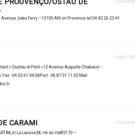
E PROUVENÇO/OSTAU DE
2 avril 2020
A
s Avenue Jules Ferry –13100 AIX en Provence tel 04 42 26 23 41
2 avril 2020
tact:« Oustau di Petit »12 Avenue Auguste Chabaud –
 Fax : 04.32.61.94.06Port : 06 87 31 11 03.Mail
oo.fr.
DE CARAMI
2 avril 2020
ARTINLot La Laouve28, rte du Val83170 –