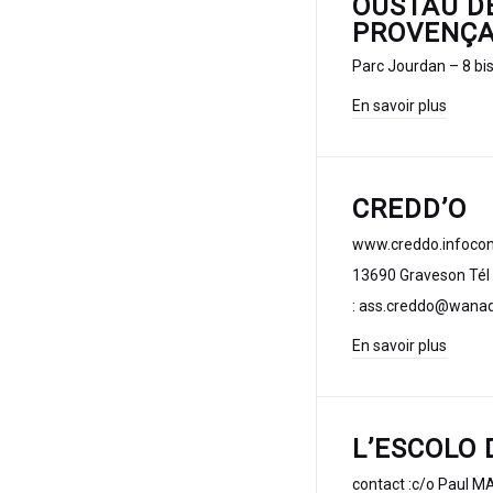
OUSTAU D
PROVENÇ
Parc Jourdan – 8 bi
En savoir plus
CREDD’O
www.creddo.info‎con
13690 Graveson Tél /
: ass.creddo@wanad
En savoir plus
L’ESCOLO 
contact :c/o Paul M