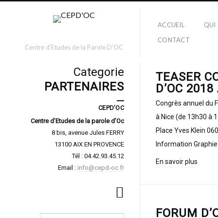
ACCUEIL
QUI
CONTACT
Centre d'Etudes de la Parole D'OC
Categorie
TEASER C
PARTENAIRES
D’OC 2018
Congrès annuel du 
CEPD’OC
à Nice (de 13h30 à
Centre d’Etudes de la parole d’Oc
Place Yves Klein 06
8 bis, avenue Jules FERRY
Information Graphie
13100 AIX EN PROVENCE
Tél : 04.42.93.45.12
En savoir plus
Email :
info@cepd-oc.fr
FORUM D’O