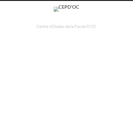
Centre d'Etudes de la Parole D'OC
RETROUVER LA LECTURE DU LIVRE