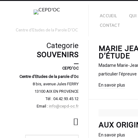
ACCUEIL
QUI
CONTACT
Centre d'Etudes de la Parole D'OC
Categorie
MARIE JEA
SOUVENIRS
D’ÉTUDE
Madame Marie-Jeanne
CEPD’OC
particulier l’épreuv
Centre d’Etudes de la parole d’Oc
8 bis, avenue Jules FERRY
En savoir plus
13100 AIX EN PROVENCE
Tél : 04.42.93.45.12
Email :
info@cepd-oc.fr
AUX ORIGI
En savoir plus