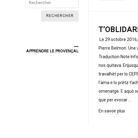
Search
T’OBLIDAR
Le 29 octobre 2016,
Pierre Belmon. Une 
APPRENDRE LE PROVENÇAL
Traduction Note Inf
nos quitava. Enjusqu
travalhèt per lo CEP
l’ama e lo prètz-fac
omenatge. E aquò se
que per evocar …
En savoir plus