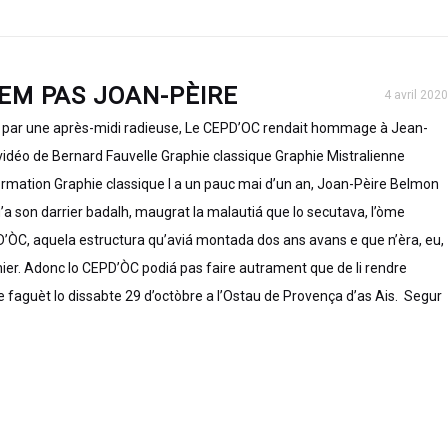
EM PAS JOAN-PÈIRE
4 avril 2020
 par une après-midi radieuse, Le CEPD’OC rendait hommage à Jean-
vidéo de Bernard Fauvelle Graphie classique Graphie Mistralienne
ormation Graphie classique I a un pauc mai d’un an, Joan-Pèire Belmon
’a son darrier badalh, maugrat la malautiá que lo secutava, l’òme
D’ÒC, aquela estructura qu’aviá montada dos ans avans e que n’èra, eu,
hier. Adonc lo CEPD’ÒC podiá pas faire autrament que de li rendre
 faguèt lo dissabte 29 d’octòbre a l’Ostau de Provença d’as Ais. Segur