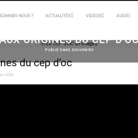
 SOMMES-NOUS ?
ACTUALITÉS
VIDÉOS
AUDIO
AUX ORIGINES DU CEP D’O
PUBLIE DANS
SOUVENIRS
ines du cep d’oc
uin 2020