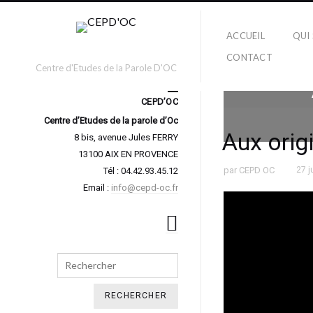
ACCUEIL
QUI
CONTACT
Centre d'Etudes de la Parole D'OC
CEPD’OC
Centre d’Etudes de la parole d’Oc
Aux orig
8 bis, avenue Jules FERRY
13100 AIX EN PROVENCE
par
CEPD OC
27 j
Tél : 04.42.93.45.12
Email :
info@cepd-oc.fr
Search