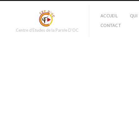
ACCUEIL
QUI
Travels
CONTACT
NYC
Centre d'Etudes de la Parole D'OC
Photography by David Cole.
PROJECT TYPE
#
personal