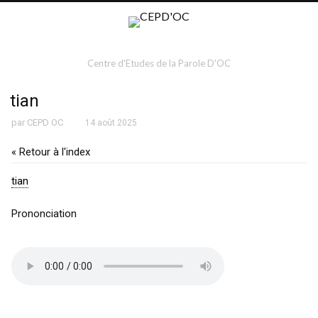
Centre d'Etudes de la Parole D'OC
tian
par
CEPD OC
14 août 2025
« Retour à l'index
tian
Prononciation