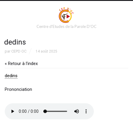
Centre d'Etudes de la Parole D'OC
dedins
par
CEPD OC
14 août 2025
« Retour à l'index
dedins
Prononciation