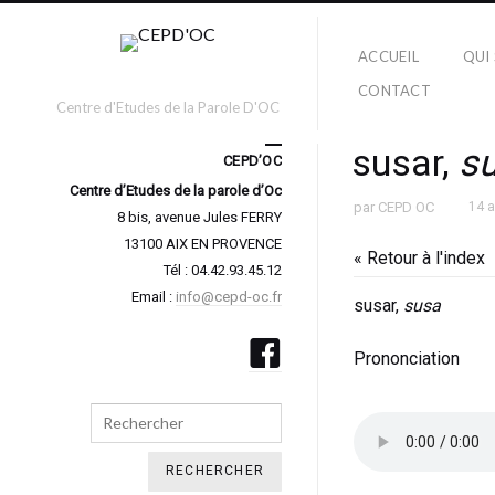
ACCUEIL
QUI
CONTACT
Centre d'Etudes de la Parole D'OC
susar,
s
CEPD’OC
Centre d’Etudes de la parole d’Oc
par
CEPD OC
14 
8 bis, avenue Jules FERRY
13100 AIX EN PROVENCE
« Retour à l'index
Tél : 04.42.93.45.12
Email :
info@cepd-oc.fr
susar,
susa
Prononciation
Search