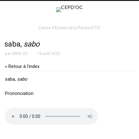
Centre d'Etudes de la Parole D'OC
saba,
sabo
par
CEPD OC
14 août 2025
« Retour à l'index
saba,
sabo
Prononciation