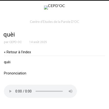
Centre d'Etudes de la Parole D'OC
quèi
par
CEPD OC
14 août 2025
« Retour à l'index
quèi
Prononciation