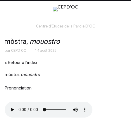
Centre d'Etudes de la Parole D'OC
mòstra,
mouostro
par
CEPD OC
14 août 2025
« Retour à l'index
mòstra,
mouostro
Prononciation