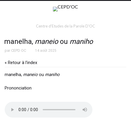
Centre d'Etudes de la Parole D'OC
manelha,
maneio
ou
maniho
par
CEPD OC
14 août 2025
« Retour à l'index
manelha,
maneio
ou
maniho
Prononciation