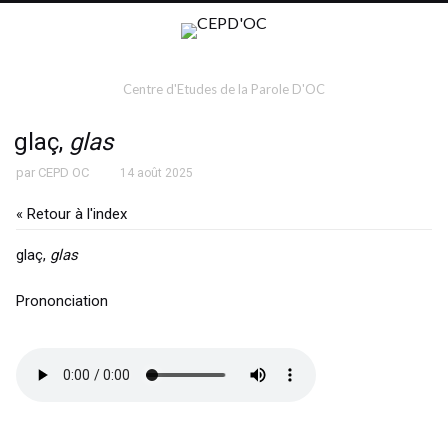
Centre d'Etudes de la Parole D'OC
glaç,
glas
par
CEPD OC
14 août 2025
« Retour à l'index
glaç,
glas
Prononciation