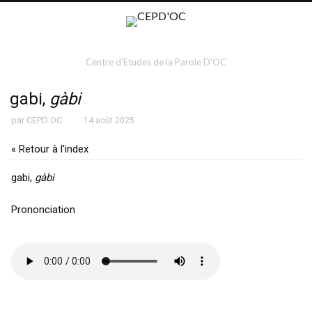
Centre d'Etudes de la Parole D'OC
gabi,
gàbi
par
CEPD OC
14 août 2025
« Retour à l'index
gabi,
gàbi
Prononciation