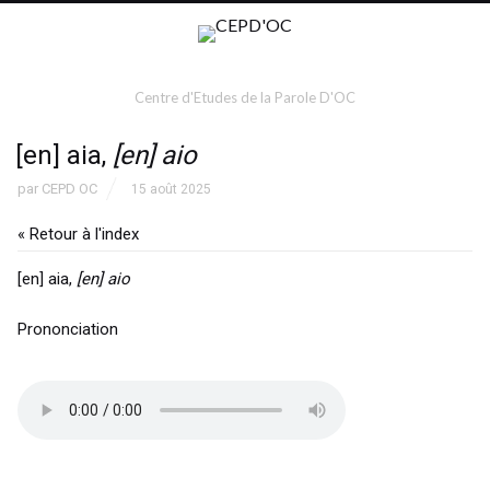
Centre d'Etudes de la Parole D'OC
[en] aia,
[en] aio
par
CEPD OC
15 août 2025
« Retour à l'index
[en] aia,
[en] aio
Prononciation