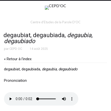
Centre d'Etudes de la Parole D'OC
degaubiat, degaubiada,
degaubia,
degaubiado
par
CEPD OC
14 août 2025
« Retour à l'index
degaubiat, degaubiada,
degaubia, degaubiado
Prononciation