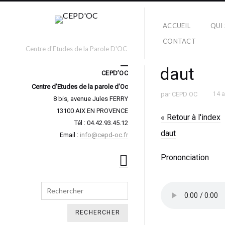
ACCUEIL
QUI
CONTACT
Centre d'Etudes de la Parole D'OC
daut
CEPD’OC
Centre d’Etudes de la parole d’Oc
par
CEPD OC
14 
8 bis, avenue Jules FERRY
13100 AIX EN PROVENCE
« Retour à l'index
Tél : 04.42.93.45.12
daut
Email :
info@cepd-oc.fr
Prononciation
Search