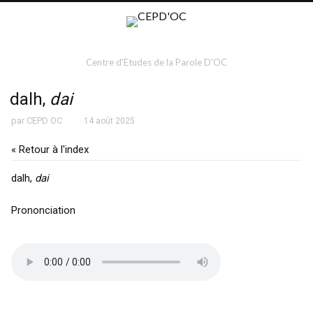
Centre d'Etudes de la Parole D'OC
dalh,
dai
par
CEPD OC
14 août 2025
« Retour à l'index
dalh,
dai
Prononciation