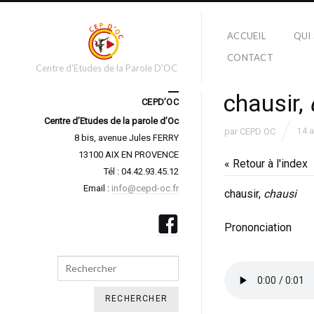
ACCUEIL
QUI
CONTACT
Centre d'Etudes de la Parole D'OC
chausir,
CEPD’OC
Centre d’Etudes de la parole d’Oc
par
CEPD OC
14 
8 bis, avenue Jules FERRY
13100 AIX EN PROVENCE
« Retour à l'index
Tél : 04.42.93.45.12
Email :
info@cepd-oc.fr
chausir,
chausi
Prononciation
Search