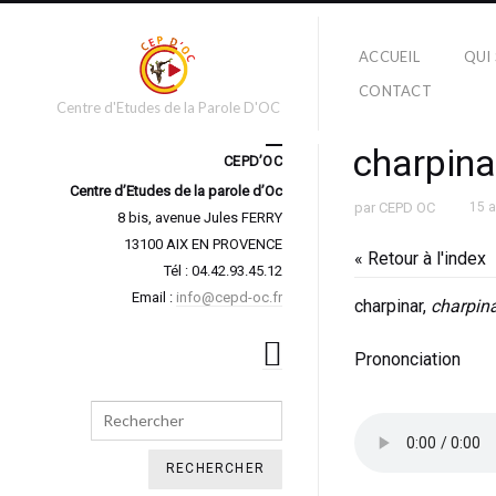
ACCUEIL
QUI
CONTACT
Centre d'Etudes de la Parole D'OC
charpina
CEPD’OC
Centre d’Etudes de la parole d’Oc
par
CEPD OC
15 
8 bis, avenue Jules FERRY
13100 AIX EN PROVENCE
« Retour à l'index
Tél : 04.42.93.45.12
Email :
info@cepd-oc.fr
charpinar,
charpin
Prononciation
Search