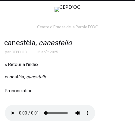
Centre d'Etudes de la Parole D'OC
canestèla,
canestello
par
CEPD OC
15 août 2025
« Retour à l'index
canestèla,
canestello
Prononciation