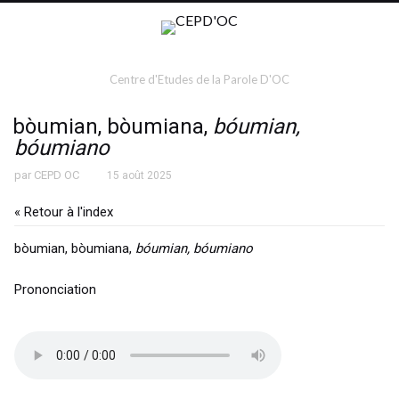
Centre d'Etudes de la Parole D'OC
bòumian, bòumiana,
bóumian,
bóumiano
par
CEPD OC
15 août 2025
« Retour à l'index
bòumian, bòumiana,
bóumian, bóumiano
Prononciation