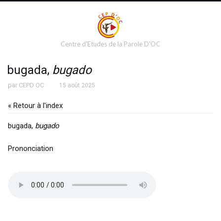
Centre d'Etudes de la Parole D'OC
bugada,
bugado
par
CEPD OC
15 août 2025
« Retour à l'index
bugada,
bugado
Prononciation