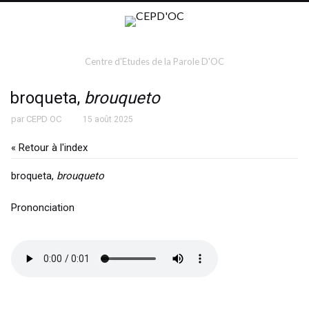
Centre d'Etudes de la Parole D'OC
broqueta,
brouqueto
par
CEPD OC
15 août 2025
« Retour à l'index
broqueta,
brouqueto
Prononciation