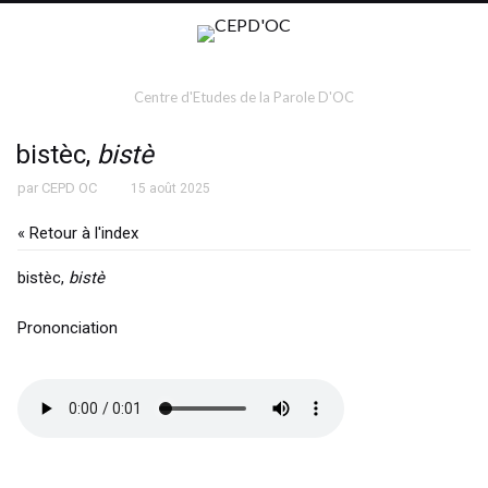
Centre d'Etudes de la Parole D'OC
bistèc,
bistè
par
CEPD OC
15 août 2025
« Retour à l'index
bistèc,
bistè
Prononciation