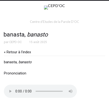
Centre d'Etudes de la Parole D'OC
banasta,
banasto
par
CEPD OC
15 août 2025
« Retour à l'index
banasta,
banasto
Prononciation