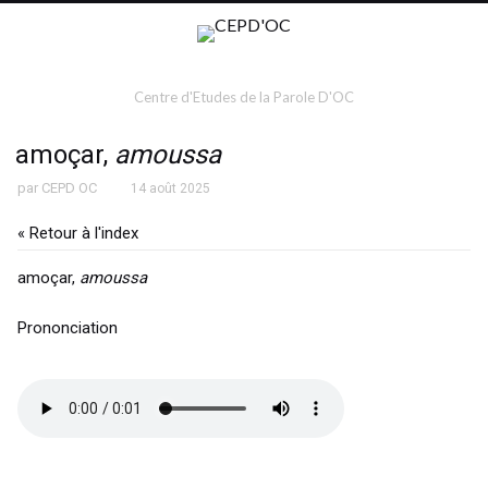
Centre d'Etudes de la Parole D'OC
amoçar,
amoussa
par
CEPD OC
14 août 2025
« Retour à l'index
amoçar,
amoussa
Prononciation