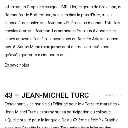
Information Graphie classique JMR : Uei, lei gènts de Graveson, de
Ronhonàs, de Barbentana, se dison dins lo païs d’Arle, mai a
l’epòca èran puslèu sus Avinhon. JP : Èran sus Avinhon. Totei leis
escòlas èran sus Avinhon. Lei seminaris èran sus Avinhon e lei
joines anavan a l’escòla… anavan pas en Arle. En Arle se i anava
pas. Ai Santei Maria i siáu jamai anat de ma vida. I siáu anat
qu’aviáu quaranta ò cinquanta ans. …
En savoir plus
43 – JEAN-MICHEL TURC
4 avril 2020
Enseignant, vice-syndic du Félibrige pour le « Terraire marsihés »,
Jean-Michel Turc s’exprime sur sa participation au colloque
« Quelle oralité pour la langue d’Oc au XXIème siècle ? » Graphie