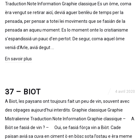
Traduction Note Information Graphie classique Es un òme, coma
èra vengut se retirar aicí, deviá aguer benlèu de temps per la
pensada, per pensar a totei lei moviments que se fasián de la
pensada an aqueu moment. Es lo moment onte lo cristianisme
s’espandissiá un pauc d’en pertot. De segur, coma aquel òme
veniá d’Arle, aviá degut …
En savoir plus
37 – BIOT
4 avril 2020
A Biot, les paysans ont toujours fait un peu de vin, souvent avec
des cépages aujourd’hui interdits. Graphie classique Graphie
Mistralienne Traduction Note Information Graphie classique – A
Biòt se fasiá de vin ? – Oui, se fasiá fòrça vin a Biòt. Cade
païsan aviá sa cuva en ciment ò en bòsc sota l’ostau e èra meme