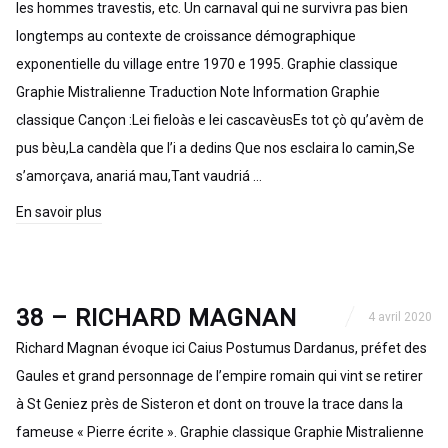
les hommes travestis, etc. Un carnaval qui ne survivra pas bien
longtemps au contexte de croissance démographique
exponentielle du village entre 1970 e 1995. Graphie classique
Graphie Mistralienne Traduction Note Information Graphie
classique Cançon :Lei fieloàs e lei cascavèusEs tot çò qu’avèm de
pus bèu,La candèla que l’i a dedins Que nos esclaira lo camin,Se
s’amorçava, anariá mau,Tant vaudriá …
En savoir plus
38 – RICHARD MAGNAN
4 avril 2020
Richard Magnan évoque ici Caius Postumus Dardanus, préfet des
Gaules et grand personnage de l’empire romain qui vint se retirer
à St Geniez près de Sisteron et dont on trouve la trace dans la
fameuse « Pierre écrite ». Graphie classique Graphie Mistralienne