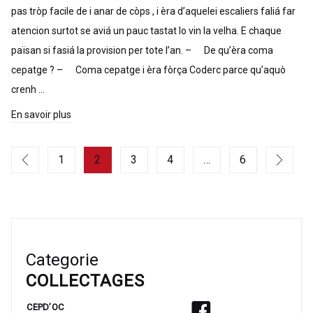
pas tròp facile de i anar de còps , i èra d’aquelei escaliers faliá far
atencion surtot se aviá un pauc tastat lo vin la velha. E chaque
païsan si fasiá la provision per tote l’an. – De qu’èra coma
cepatge ? – Coma cepatge i èra fòrça Coderc parce qu’aquò
crenh …
En savoir plus
1
2
3
4
…
6
Categorie
COLLECTAGES
CEPD’OC