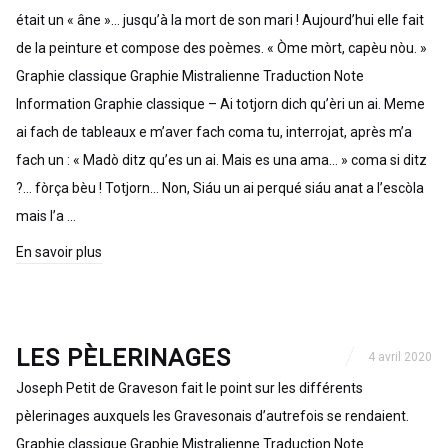
était un « âne »… jusqu’à la mort de son mari ! Aujourd’hui elle fait
de la peinture et compose des poèmes. « Òme mòrt, capèu nòu. »
Graphie classique Graphie Mistralienne Traduction Note
Information Graphie classique – Ai totjorn dich qu’èri un ai. Meme
ai fach de tableaux e m’aver fach coma tu, interrojat, après m’a
fach un : « Madò ditz qu’es un ai. Mais es una ama… » coma si ditz
?… fòrça bèu ! Totjorn… Non, Siáu un ai perqué siáu anat a l’escòla
mais l’a …
En savoir plus
LES PÈLERINAGES
4 avril 2020
Joseph Petit de Graveson fait le point sur les différents
pèlerinages auxquels les Gravesonais d’autrefois se rendaient.
Graphie classique Graphie Mistralienne Traduction Note