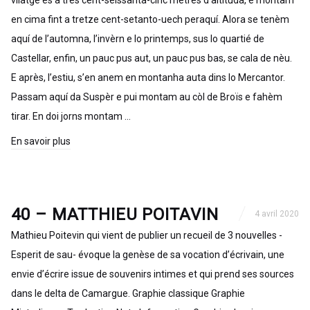
vilatge es a tres cent-seissanta-cinc mètres d’altituda, e montam
en cima fint a tretze cent-setanto-uech peraquí. Alora se tenèm
aquí de l’automna, l’invèrn e lo printemps, sus lo quartié de
Castellar, enfin, un pauc pus aut, un pauc pus bas, se cala de nèu.
E après, l’estiu, s’en anem en montanha auta dins lo Mercantor.
Passam aquí da Suspèr e pui montam au còl de Broïs e fahèm
tirar. En doi jorns montam …
En savoir plus
40 – MATTHIEU POITAVIN
4 avril 2020
Mathieu Poitevin qui vient de publier un recueil de 3 nouvelles -
Esperit de sau- évoque la genèse de sa vocation d’écrivain, une
envie d’écrire issue de souvenirs intimes et qui prend ses sources
dans le delta de Camargue. Graphie classique Graphie