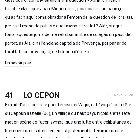
classique Graphie Mistralienne Traduction Note Information
Graphie classique Joan-Miquèu Turc, pòs nos dire un pauc çò
qu’as fach aquí coma obrador a l’entorn de la question de l’oralitat,
per quet mena de public e quet mena d’oralitat ? Alòr, ai agut
l’onor aquestei jorns de me retrobar ambé de colègas un pauc de
pertot, as Ais, dins l’anciana capitala de Provença, per parlar de
l’oralitat dau provençau, de la lenga d’òc, e per …
En savoir plus
41 – LO CEPON
4 avril 2020
Extrait d’un reportage pour l’émission Vaqui, est évoqué ici la fête
du Cepoun à Utelle (06), un village du haut pays niçois. Cette fête
met en scène de façon symbolique une lutte entre célibataires et
hommes mariés dont l’enjeu est justement la femme mariée.