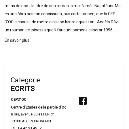
mens de nom, lo titre de son roman lo mai famós Bagatóuni. Mai
es una òbra pas tan conoissuda, pus corta tanben, que lo CEP
D’OC a chausit de metre dins son lustre aquest an : Angèlo Dàvi,
un rouman de joinessa que li fauguèt pamens esperar 1996 …
En savoir plus
Categorie
ECRITS
CEPD’OC
Centre d’Etudes de la parole d’Oc
8 bis, avenue Jules FERRY
13100 AIX EN PROVENCE
Tél : 04.42.93.45.12