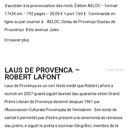
d’accéder à la prononciation des mots Édition AELOC – format
17×24 cm – 192 pages – 20,00 € + port 7,60 €. Commande en
ligne ou par courrier à : AELOC, Ostau de Provença-Oustau de
Prouvènço 8 bis avenue Jules …
En savoir plus
LAUS DE PROVENCA –
7 avril 2024
ROBERT LAFONT
Laus de Provènça es un cort tèxte inedit que Robèrt Lafont a
escrich en 2007 quand siguèt laureat dau quaranta-seten Grand
Prèmi Literari de Provença decernit despuei 1961 per
l’Associacion Culturala Provençala de Ventabren. Son estat de
santat li permetèt pas d’èstre present a la ceremoniá de remessa
dau prèmi, e siguèt lo poèta e escrivan Sèrgi Bec, membre de la