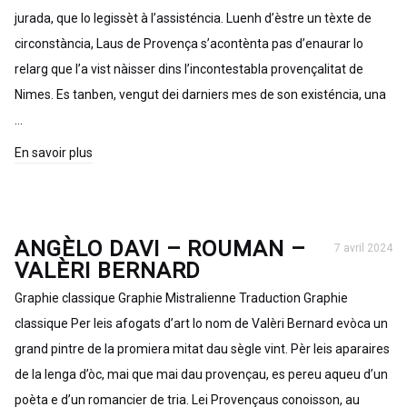
jurada, que lo legissèt à l’assisténcia. Luenh d’èstre un tèxte de
circonstància, Laus de Provença s’acontènta pas d’enaurar lo
relarg que l’a vist nàisser dins l’incontestabla provençalitat de
Nimes. Es tanben, vengut dei darniers mes de son existéncia, una
…
En savoir plus
ANGÈLO DAVI – ROUMAN –
7 avril 2024
VALÈRI BERNARD
Graphie classique Graphie Mistralienne Traduction Graphie
classique Per leis afogats d’art lo nom de Valèri Bernard evòca un
grand pintre de la promiera mitat dau sègle vint. Pèr leis aparaires
de la lenga d’òc, mai que mai dau provençau, es pereu aqueu d’un
poèta e d’un romancier de tria. Lei Provençaus conoisson, au