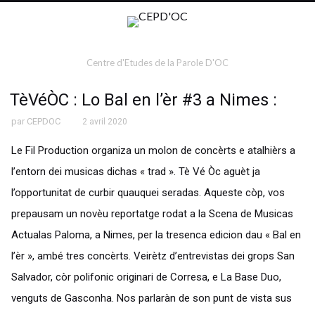
Centre d'Etudes de la Parole D'OC
TèVéÒC : Lo Bal en l’èr #3 a Nimes :
par
CEPDOC
2 avril 2020
Le Fil Production organiza un molon de concèrts e atalhièrs a
l’entorn dei musicas dichas « trad ». Tè Vé Òc aguèt ja
l’opportunitat de curbir quauquei seradas. Aqueste còp, vos
prepausam un novèu reportatge rodat a la Scena de Musicas
Actualas Paloma, a Nimes, per la tresenca edicion dau « Bal en
l’èr », ambé tres concèrts. Veirètz d’entrevistas dei grops San
Salvador, còr polifonic originari de Corresa, e La Base Duo,
venguts de Gasconha. Nos parlaràn de son punt de vista sus