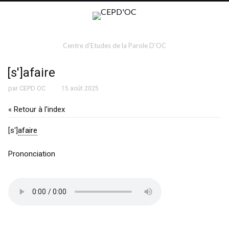
Centre d'Etudes de la Parole D'OC
[s']afaire
par
CEPD OC
15 août 2025
« Retour à l'index
[s']
afaire
Prononciation