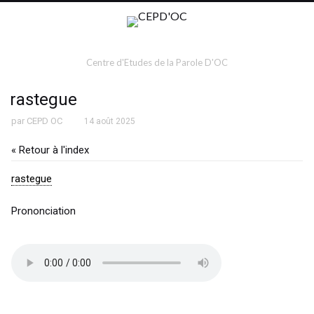
Centre d'Etudes de la Parole D'OC
rastegue
par
CEPD OC
14 août 2025
« Retour à l'index
rastegue
Prononciation