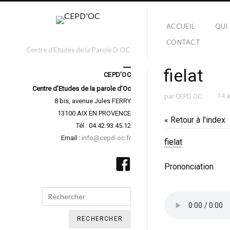
ACCUEIL
QUI
CONTACT
Centre d'Etudes de la Parole D'OC
fielat
CEPD’OC
Centre d’Etudes de la parole d’Oc
par
CEPD OC
14 
8 bis, avenue Jules FERRY
13100 AIX EN PROVENCE
« Retour à l'index
Tél : 04.42.93.45.12
Email :
info@cepd-oc.fr
fielat
Prononciation
Search