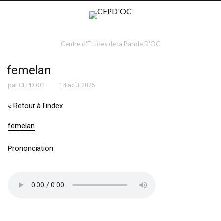
Centre d'Etudes de la Parole D'OC
femelan
par
CEPD OC
14 août 2025
« Retour à l'index
femelan
Prononciation