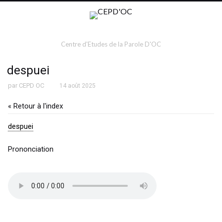
Centre d'Etudes de la Parole D'OC
despuei
par
CEPD OC
14 août 2025
« Retour à l'index
despuei
Prononciation