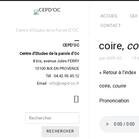
ACCUEIL
QUI
CONTACT
Centre d'Etudes de la Parole D'OC
coire,
co
CEPD’OC
Centre d’Etudes de la parole d’Oc
par
CEPD OC
14 
8 bis, avenue Jules FERRY
13100 AIX EN PROVENCE
« Retour à l'index
Tél : 04.42.93.45.12
Email :
info@cepd-oc.fr
coire,
couire
Prononciation
Search