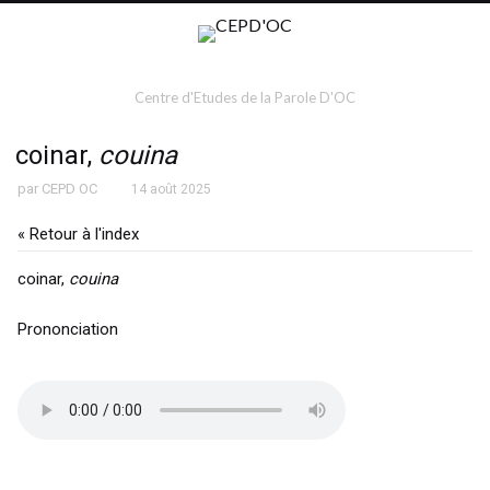
Centre d'Etudes de la Parole D'OC
coinar,
couina
par
CEPD OC
14 août 2025
« Retour à l'index
coinar,
couina
Prononciation