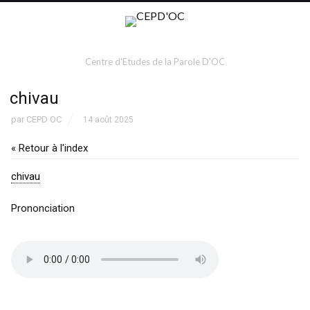
Centre d'Etudes de la Parole D'OC
chivau
par
CEPD OC
14 août 2025
« Retour à l'index
chivau
Prononciation