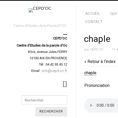
ACCUEIL
QUI
CONTACT
Centre d'Etudes de la Parole D'OC
chaple
CEPD’OC
Centre d’Etudes de la parole d’Oc
par
CEPD OC
15 
8 bis, avenue Jules FERRY
13100 AIX EN PROVENCE
« Retour à l'index
Tél : 04.42.93.45.12
Email :
info@cepd-oc.fr
chaple
Prononciation
Search