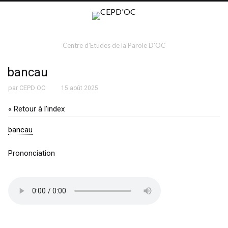
Centre d'Etudes de la Parole D'OC
bancau
par
CEPD OC
15 août 2025
« Retour à l'index
bancau
Prononciation