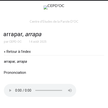
Centre d'Etudes de la Parole D'OC
arrapar,
arrapa
par
CEPD OC
14 août 2025
« Retour à l'index
arrapar,
arrapa
Prononciation