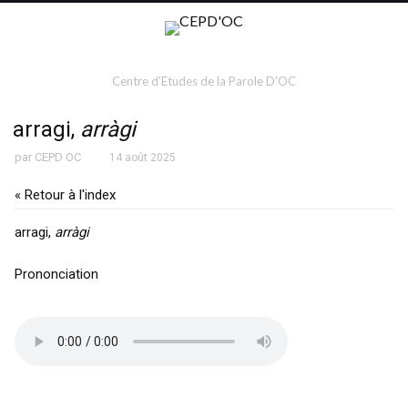
Centre d'Etudes de la Parole D'OC
arragi,
arràgi
par
CEPD OC
14 août 2025
« Retour à l'index
arragi,
arràgi
Prononciation