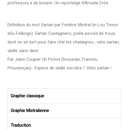
professors e de liceans. Un reportatge d’Amada Cròs.
Définition du mot Sartan par Frédéric Mistral (in Lou Tresor
dóu Felibrige). Sartan Castagniero, poêle percée de trous,
dont on se sert pour faire rôtir les chataignes ; vièio sartan,
vieille sans-dent.
Par Jules Coupier (In Pichot Diciounàri, Francés,
Prouvençau) : Espèce de vieille sorcière !; Vièio sartan !
Graphie classique
Graphie Mistralienne
Traduction