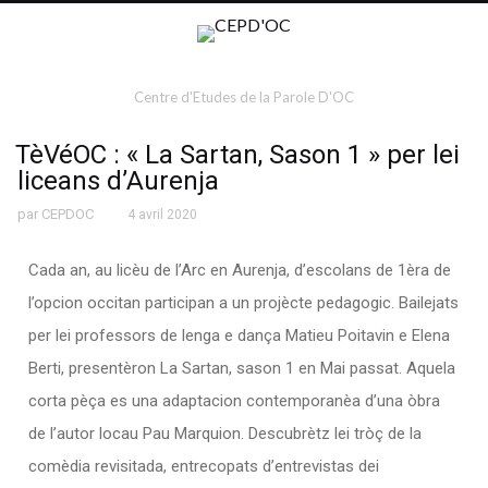
Centre d'Etudes de la Parole D'OC
TèVéOC : « La Sartan, Sason 1 » per lei
liceans d’Aurenja
par
CEPDOC
4 avril 2020
Cada an, au licèu de l’Arc en Aurenja, d’escolans de 1èra de
l’opcion occitan participan a un projècte pedagogic. Bailejats
per lei professors de lenga e dança Matieu Poitavin e Elena
Berti, presentèron La Sartan, sason 1 en Mai passat. Aquela
corta pèça es una adaptacion contemporanèa d’una òbra
de l’autor locau Pau Marquion. Descubrètz lei tròç de la
comèdia revisitada, entrecopats d’entrevistas dei