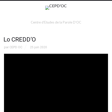
Centre d'Etudes de la Parole D'OC
Lo CREDD’O
par
CEPD OC
25 juin 2020