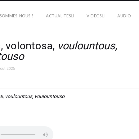
 SOMMES-NOUS ?
ACTUALITÉS
VIDÉOS
AUDIO
, volontosa,
voulountous,
touso
août 2025
sa,
voulountous, voulountouso