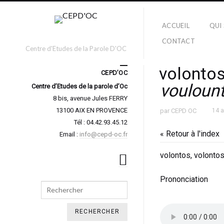
ACCUEIL
QUI
CONTACT
Centre d'Etudes de la Parole D'OC
volontos
CEPD’OC
vouloun
Centre d’Etudes de la parole d’Oc
8 bis, avenue Jules FERRY
13100 AIX EN PROVENCE
par
CEPD OC
14 
Tél : 04.42.93.45.12
« Retour à l'index
Email :
info@cepd-oc.fr
volontos, volonto
Prononciation
Search