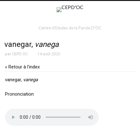
Centre d'Etudes de la Parole D'OC
vanegar,
vanega
par
CEPD OC
14 août 2025
« Retour à l'index
vanegar,
vanega
Prononciation