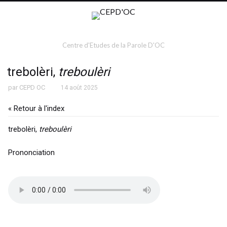
Centre d'Etudes de la Parole D'OC
trebolèri,
treboulèri
par
CEPD OC
14 août 2025
« Retour à l'index
trebolèri,
treboulèri
Prononciation