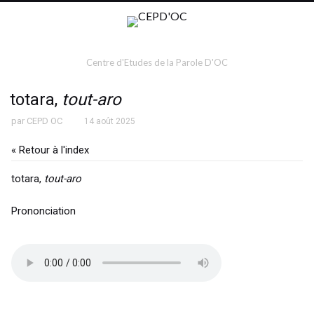
Centre d'Etudes de la Parole D'OC
totara,
tout-aro
par
CEPD OC
14 août 2025
« Retour à l'index
totara,
tout-aro
Prononciation