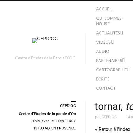
ACCUEIL
QUI SOMMES-
NOUS ?
ACTUALITÉS
VIDÉOS
AUDIO
Centre d'Etudes de la Parole D'OC
PARTENAIRES
CARTOGRAPHIE
ECRITS
CONTACT
tornar,
t
CEPD’OC
Centre d’Etudes de la parole d’Oc
par
CEPD OC
14 
8 bis, avenue Jules FERRY
13100 AIX EN PROVENCE
« Retour à l'index